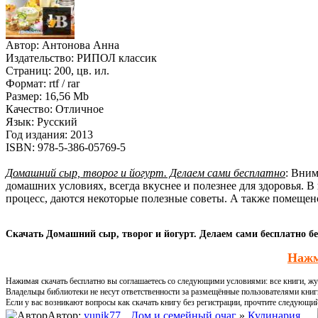
Автор:
Антонова Анна
Издательство:
РИПОЛ классик
Страниц:
200, цв. ил.
Формат:
rtf / rar
Размер:
16,56 Mb
Качество:
Отличное
Язык:
Русский
Год издания:
2013
ISBN:
978-5-386-05769-5
Домашний сыр, творог и йогурт. Делаем сами бесплатно
: Вним
домашних условиях, всегда вкуснее и полезнее для здоровья. В
процесс, даются некоторые полезные советы. А также помеще
Скачать Домашний сыр, творог и йогурт. Делаем сами бесплатно бе
Нажм
Нажимая скачать бесплатно вы соглашаетесь со следующими условиями: все книги, жур
Владельцы библиотеки не несут ответственности за размещённые пользователями книг
Если у вас возникают вопросы как скачать книгу без регистрации, прочтите следующи
Автор:
yunik77
Дом и семейный очаг
»
Кулинария