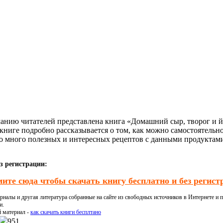
анию читателей представлена книга «Домашний сыр, творог и йо
 книге подробно рассказывается о том, как можно самостоятельно
но много полезных и интересных рецептов с данными продуктам
з регистрации:
ите сюда чтобы скачать книгу бесплатно и без регист
налы и другая литература собранные на сайте из свободных источников в Интернете и п
и.
й материал -
как скачать книги бесплтано
951