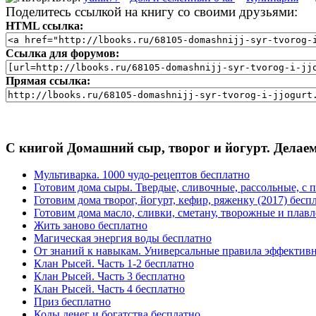
Поделитесь ссылкой на книгу со своими друзьями:
HTML ссылка:
Ссылка для форумов:
Прямая ссылка:
С книгой Домашний сыр, творог и йогурт. Делаем
Мультиварка. 1000 чудо-рецептов бесплатно
Готовим дома сыры. Твердые, сливочные, рассольные, с пл
Готовим дома творог, йогурт, кефир, ряженку (2017) бесп
Готовим дома масло, сливки, сметану, творожные и плавле
Жить заново бесплатно
Магическая энергия воды бесплатно
От знаний к навыкам. Универсальные правила эффективн
Клан Рысей. Часть 1-2 бесплатно
Клан Рысей. Часть 3 бесплатно
Клан Рысей. Часть 4 бесплатно
Приз бесплатно
Коды денег и богатства бесплатно