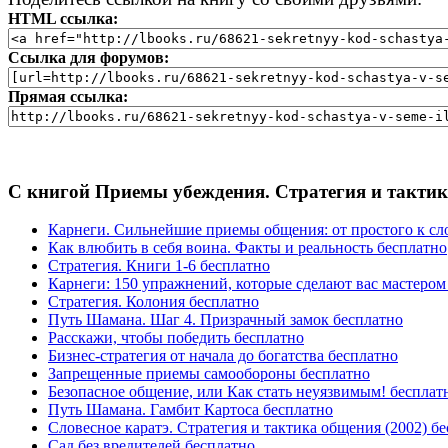
HTML ссылка:
Ссылка для форумов:
Прямая ссылка:
С книгой Приемы убеждения. Стратегия и тактик
Карнеги. Сильнейшие приемы общения: от простого к сло
Как влюбить в себя воина. Факты и реальность бесплатно
Стратегия. Книги 1-6 бесплатно
Карнеги: 150 упражнений, которые сделают вас мастеро
Стратегия. Колония бесплатно
Путь Шамана. Шаг 4. Призрачный замок бесплатно
Расскажи, чтобы победить бесплатно
Бизнес-стратегия от начала до богатства бесплатно
Запрещенные приемы самообороны бесплатно
Безопасное общение, или Как стать неуязвимым! бесплат
Путь Шамана. Гамбит Картоса бесплатно
Словесное каратэ. Стратегия и тактика общения (2002) б
Сад без вредителей бесплатно