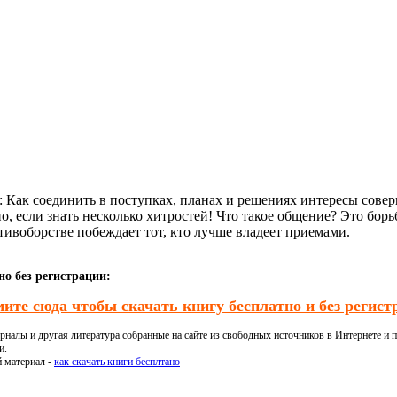
: Как соединить в поступках, планах и решениях интересы сове
 если знать несколько хитростей! Что такое общение? Это борьб
ивоборстве побеждает тот, кто лучше владеет приемами.
о без регистрации:
ите сюда чтобы скачать книгу бесплатно и без регист
налы и другая литература собранные на сайте из свободных источников в Интернете и п
и.
й материал -
как скачать книги бесплтано