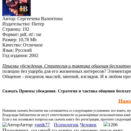
Автор:
Сергеечева Валентина
Издательство:
Питер
Страниц:
192
Формат:
pdf, rtf / rar
Размер:
10,78 Mb
Качество:
Отличное
Язык:
Русский
Год издания:
2002
Приемы убеждения. Стратегия и тактика общения бесплатно
позиции без ущерба для его жизненных интересов? Элементарно,
Общение - поединок мыслей, мнений, взглядов. И в любом прот
Скачать Приемы убеждения. Стратегия и тактика общения бесплатн
Нажм
Нажимая скачать бесплатно вы соглашаетесь со следующими условиями: все книги, жур
Владельцы библиотеки не несут ответственности за размещённые пользователями книг
Если у вас возникают вопросы как скачать книгу без регистрации, прочтите следующи
Автор:
yunik77
Психология
,
Человек
1206
Поделитесь ссылкой на книгу со своими друзьями: