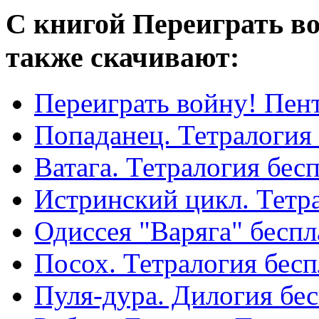
С книгой Переиграть во
также скачивают:
Переиграть войну! Пен
Попаданец. Тетралогия
Ватага. Тетралогия бес
Истринский цикл. Тетр
Одиссея "Варяга" беспл
Посох. Тетралогия бес
Пуля-дура. Дилогия бе