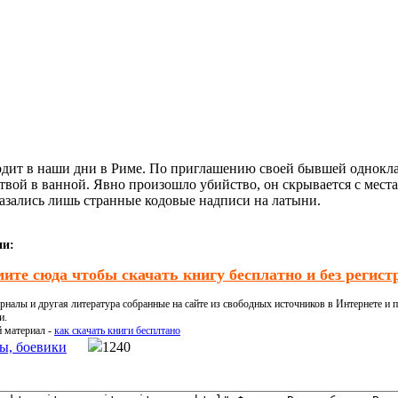
одит в наши дни в Риме. По приглашению своей бывшей однокл
ртвой в ванной. Явно произошло убийство, он скрывается с мес
оказались лишь странные кодовые надписи на латыни.
ии:
ите сюда чтобы скачать книгу бесплатно и без регист
налы и другая литература собранные на сайте из свободных источников в Интернете и п
и.
й материал -
как скачать книги бесплтано
ы, боевики
1240