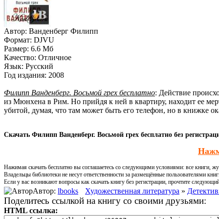
Автор:
Ванденберг Филипп
Формат:
DJVU
Размер:
6.6 Мб
Качество:
Отличное
Язык:
Русский
Год издания:
2008
Филипп Ванденберг. Восьмой грех бесплатно
: Действие происх
из Мюнхена в Рим. Но прийдя к ней в квартиру, находит ее ме
убитой, думая, что там может быть его телефон, но в книжке 
Скачать Филипп Ванденберг. Восьмой грех бесплатно без регистрац
Нажм
Нажимая скачать бесплатно вы соглашаетесь со следующими условиями: все книги, жур
Владельцы библиотеки не несут ответственности за размещённые пользователями книг
Если у вас возникают вопросы как скачать книгу без регистрации, прочтите следующи
Автор:
lbooks
Художественная литература
»
Детектив
Поделитесь ссылкой на книгу со своими друзьями:
HTML ссылка: