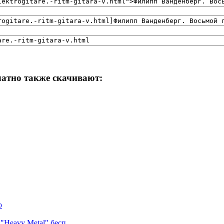
латно также скачивают:
о
Heavy Metal" бесп ...