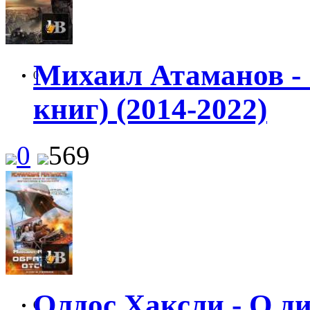
Михаил Атаманов - 
0
книг) (2014-2022)
0
569
Олдос Хаксли - О д
0