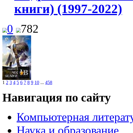
книги) (1997-2022)
0
782
1
2
3
4
5
6
7
8
9
10
...
458
Навигация по сайту
Компьютерная литерат
Наука и образование