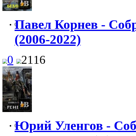
Павел Корнев - Соб
0
(2006-2022)
0
2116
Юрий Уленгов - Соб
0