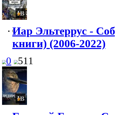
Иар Эльтеррус - Со
0
книги) (2006-2022)
0
511