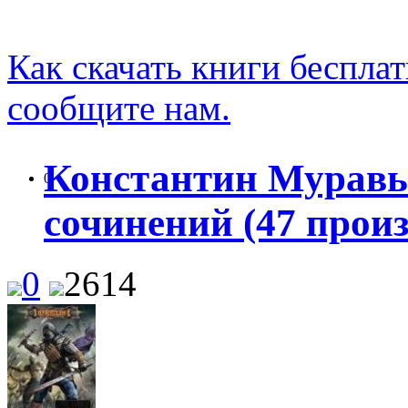
Как скачать книги беспла
сообщите нам.
Константин Муравь
0
сочинений (47 произ
0
2614