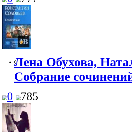
Лена Обухова, Ната
0
Собрание сочинений 
0
785