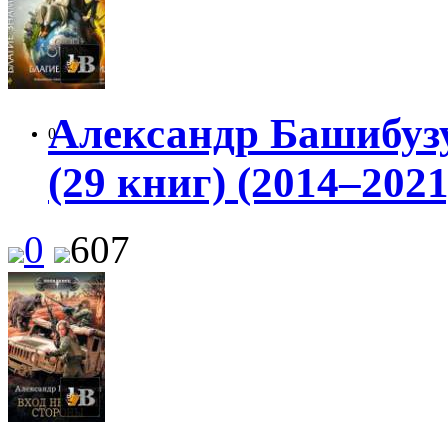
Александр Башибузу
0
(29 книг) (2014–2021
0
607