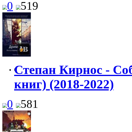
0
519
Степан Кирнос - Со
0
книг) (2018-2022)
0
581