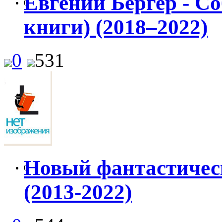
Евгений Бергер - С
0
книги) (2018–2022)
0
531
Новый фантастическ
0
(2013-2022)