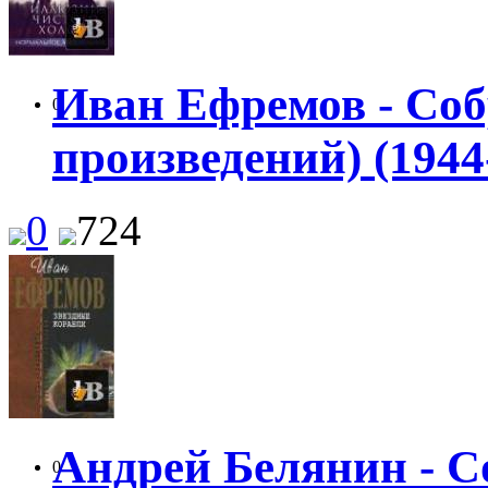
Иван Ефремов - Соб
0
произведений) (1944
0
724
Андрей Белянин - С
0