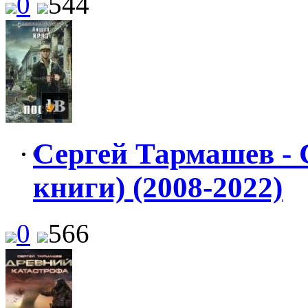
0
544
Сергей Тармашев - 
0
книги) (2008-2022)
0
566